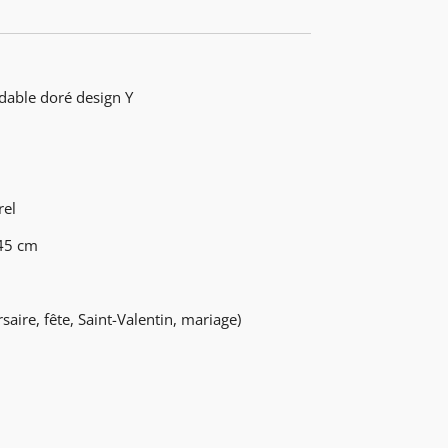
dable doré design Y
rel
 45 cm
aire, fête, Saint-Valentin, mariage)