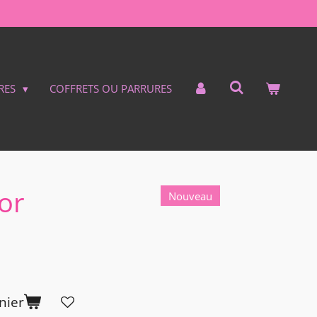
RES
COFFRETS OU PARRURES
lor
Nouveau
nier