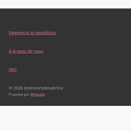
Paiements et expédition
À propos de nous
FAQ
© 2026 lestresorsdesabrina
Propulsé par
Webador