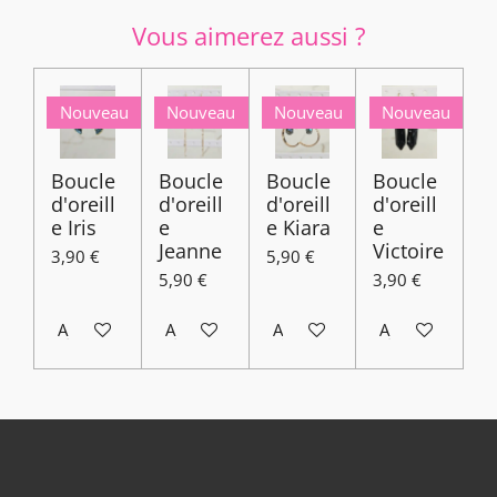
Vous aimerez aussi ?
Nouveau
Nouveau
Nouveau
Nouveau
Boucle
Boucle
Boucle
Boucle
d'oreill
d'oreill
d'oreill
d'oreill
e Iris
e
e Kiara
e
Jeanne
Victoire
3,90 €
5,90 €
5,90 €
3,90 €
Ajouter au panier
Ajouter au panier
Ajouter au panier
Ajouter au pani