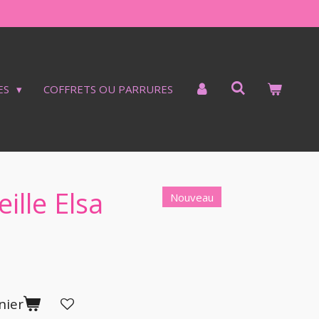
ES
COFFRETS OU PARRURES
ille Elsa
Nouveau
nier