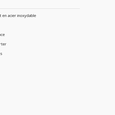
t en acier inoxydable
nce
rter
ns