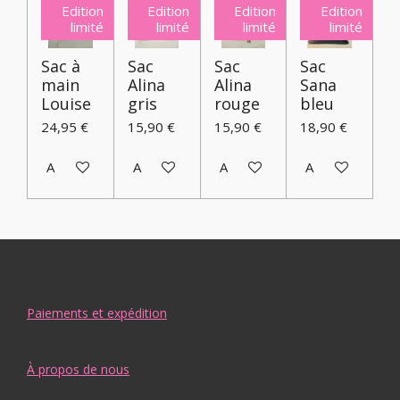
Edition
Edition
Edition
Edition
limité
limité
limité
limité
Sac à
Sac
Sac
Sac
main
Alina
Alina
Sana
Louise
gris
rouge
bleu
24,95 €
15,90 €
15,90 €
18,90 €
Ajouter au panier
Ajouter au panier
Ajouter au panier
Ajouter au pani
Paiements et expédition
À propos de nous