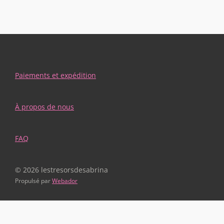
Paiements et expédition
À propos de nous
FAQ
© 2026 lestresorsdesabrina
Propulsé par
Webador