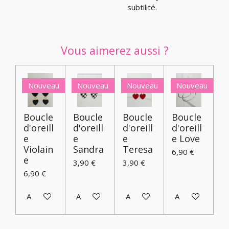
subtilité.
Vous aimerez aussi ?
Nouveau
Nouveau
Nouveau
Nouveau
Boucle
Boucle
Boucle
Boucle
d'oreill
d'oreill
d'oreill
d'oreill
e
e
e
e Love
Violain
Sandra
Teresa
6,90 €
e
3,90 €
3,90 €
6,90 €
Ajouter au panier
Ajouter au panier
Ajouter au panier
Ajouter au pani