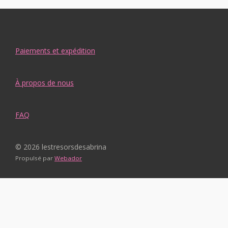
Paiements et expédition
À propos de nous
FAQ
© 2026 lestresorsdesabrina
Propulsé par
Webador