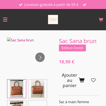
Livraison gratuite à partir de 59 €
Passer
au
contenu
principal
Sac Sana brun
Edition limité
18,90 €
Ajouter
au
panier
Sac à main femme