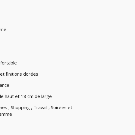
mme
nfortable
 et finitions dorées
dance
 de haut et 18 cm de large
nes , Shopping , Travail , Soirées et
 femme