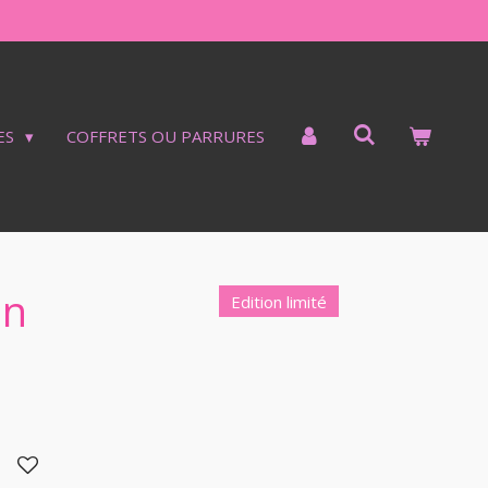
ES
COFFRETS OU PARRURES
un
Edition limité