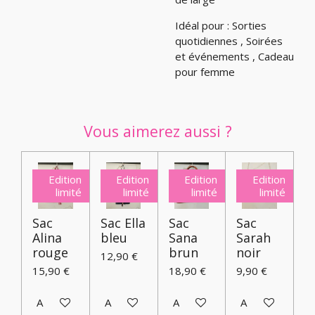
Idéal pour : Sorties
quotidiennes , Soirées
et événements , Cadeau
pour femme
Vous aimerez aussi ?
Edition
Edition
Edition
Edition
limité
limité
limité
limité
Sac
Sac Ella
Sac
Sac
Alina
bleu
Sana
Sarah
rouge
brun
noir
12,90 €
15,90 €
18,90 €
9,90 €
Ajouter au panier
Ajouter au panier
Ajouter au panier
Ajouter au pani