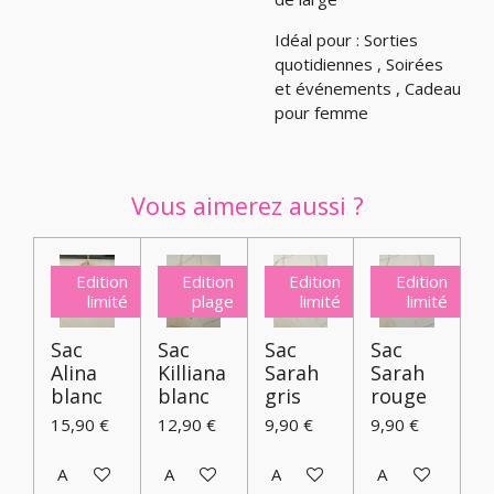
Idéal pour : Sorties
quotidiennes , Soirées
et événements , Cadeau
pour femme
Vous aimerez aussi ?
Edition
Edition
Edition
Edition
limité
plage
limité
limité
Sac
Sac
Sac
Sac
Alina
Killiana
Sarah
Sarah
blanc
blanc
gris
rouge
15,90 €
12,90 €
9,90 €
9,90 €
Ajouter au panier
Ajouter au panier
Ajouter au panier
Ajouter au pani