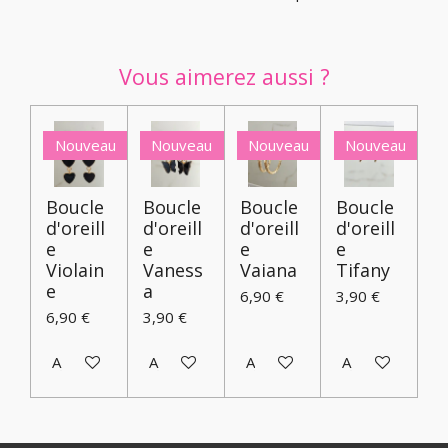
Vous aimerez aussi ?
Nouveau
Nouveau
Nouveau
Nouveau
Boucle
Boucle
Boucle
Boucle
d'oreill
d'oreill
d'oreill
d'oreill
e
e
e
e
Violain
Vaness
Vaiana
Tifany
e
a
6,90 €
3,90 €
6,90 €
3,90 €
Ajouter au panier
Ajouter au panier
Ajouter au panier
Ajouter au pani